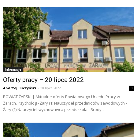
Informacje
Oferty pracy – 20 lipca 2022
Andrzej Buczyński
-
20 lipca 2022
0
POWIAT ŻARSKI | Aktualne oferty Powiatowego Urzędu Pracy w
Żarach. Psycholog - Żary (1) Nauczyciel przedmiotów zawodowych -
Żary (1) Nauczyciel-wychowawca przedszkola - Brody...