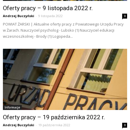
Oferty pracy – 9 listopada 2022 r.
Andrzej Buczyński
-
9 listopada 2022
0
POWIAT ŻARSKI | Aktualne oferty pracy z Powiatowego Urzędu Pracy
w Żarach. Nauczyciel psycholog - Lubsko (1) Nauczyciel edukacji
wczesnoszkolnej - Brody (1) Logopeda...
Informacje
Oferty pracy – 19 października 2022 r.
Andrzej Buczyński
-
19 października 2022
0