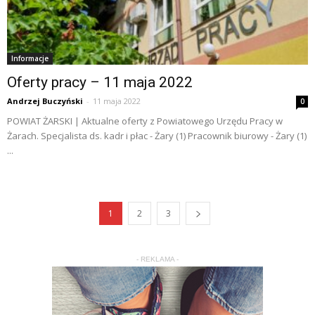
Informacje
Oferty pracy – 11 maja 2022
Andrzej Buczyński
-
11 maja 2022
0
POWIAT ŻARSKI | Aktualne oferty z Powiatowego Urzędu Pracy w
Żarach. Specjalista ds. kadr i płac - Żary (1) Pracownik biurowy - Żary (1)
...
1
2
3
- REKLAMA -