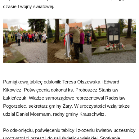
czasie I wojny światowej.
Pamiątkową tablicę odsłonili: Teresa Olszewska i Edward
Kikowicz. Poświęcenia dokonał ks. Proboszcz Stanisław
Łukieńczuk. Władze samorządowe reprezentował Radosław
Pogorzelec, sekretarz gminy Żary. W uroczystości wziął także
udział Daniel Mosmann, radny gminy Krauschwitz.
Po odsłonięciu, poświęceniu tablicy i złożeniu kwiatów uczestnicy
uroczystości przeszli do sali świetlicy wiejskiej. Spotkanie