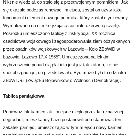
Nikt nie wiedział, co stało się z przedwojennym pomnikiem. Jak
się okazało podczas renowacji miejsca, został on użyty jako
fundament i element nowego pomnika, który został otynkowany.
Wymalowano na nim krzyżującą się biało-czerwoną szarfę.
Pośrodku umieszczono tablicę z inskrypcją „XX rocznica
osadnictwa wojskowego i zagospodarowania ziem odzyskanych
przez osadników wojskowych w Łazowie – Koło ZBoWiD w
Łazowie. Łazowo 17.X.1965”. Umieszczona na lekkim
wybrzuszeniu ponad nią plakieta jest już tak zatarta, że nie
sposób zgadnąć, co przedstawiała. Być może była to odznaka
ZBoWiD-u (Związku Bojowników o Wolność i Demokrację).
Tablica pamiątkowa
Ponieważ tak kamień jak i miejsce uległo przez lata znacznej
degradacji, mieszkańcy Łazu postanowili odrestaurować ten
zakątek pamięci, umieszczając w tym miejscu nowy kamień