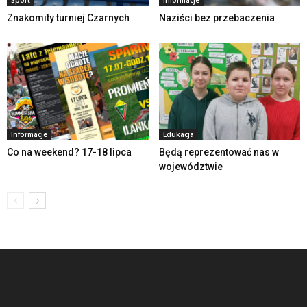
Znakomity turniej Czarnych
Naziści bez przebaczenia
Informacje
Edukacja
Co na weekend? 17-18 lipca
Będą reprezentować nas w
województwie