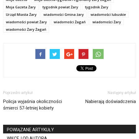
Moja Gazeta Żary
tygodnik powiat Żary
tygodnik Żary
Urząd Miasta Żary
wiadomości Gmina żary
wiadomości lubuskie
wiadomości powiat Żary
wiadomości Żagań
wiadomości Żary
wiadomości Żary Żagań
Poprzedni artykuł
Następny artykuł
Policja wyjaśnia okoliczności
Nabierają doświadczenia
śmierci 57-letniej kobiety
POWIĄZANE ARTYKUŁY
WIĘCEJ OD AUTORA