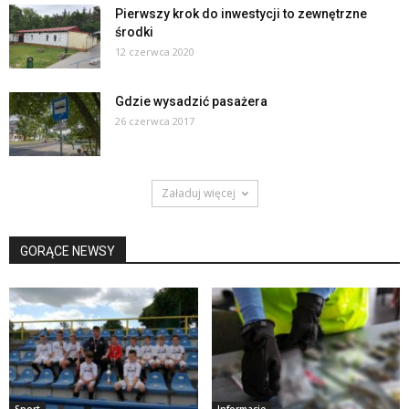
Pierwszy krok do inwestycji to zewnętrzne
środki
12 czerwca 2020
Gdzie wysadzić pasażera
26 czerwca 2017
Załaduj więcej
GORĄCE NEWSY
Sport
Informacje