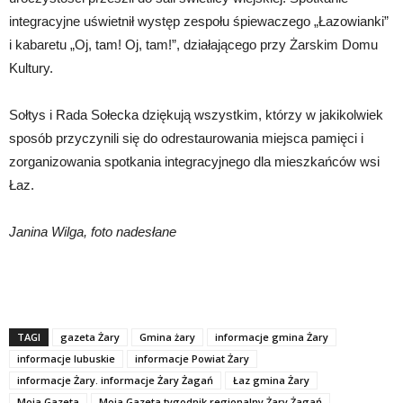
integracyjne uświetnił występ zespołu śpiewaczego „Łazowianki”
i kabaretu „Oj, tam! Oj, tam!”, działającego przy Żarskim Domu
Kultury.
Sołtys i Rada Sołecka dziękują wszystkim, którzy w jakikolwiek
sposób przyczynili się do odrestaurowania miejsca pamięci i
zorganizowania spotkania integracyjnego dla mieszkańców wsi
Łaz.
Janina Wilga, foto nadesłane
TAGI
gazeta Żary
Gmina żary
informacje gmina Żary
informacje lubuskie
informacje Powiat Żary
informacje Żary. informacje Żary Żagań
Łaz gmina Żary
Moja Gazeta
Moja Gazeta tygodnik regionalny Żary Żagań