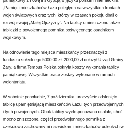
pamiątkowy z nową inskrypcją w języku polskim i niemieckim:
„Pamięci mieszkańców Łazu poległych na wszystkich frontach
wojen światowych oraz tych, którzy w czasach pokoju dbali o
rozwój swojej „Małej Ojczyzny”. Na tablicy umieszczono także
tabliczki z powojennego pomnika poświęconego osadnikom
wojskowym.
Na odnowienie tego miejsca mieszkańcy przeznaczyli z
funduszu sołeckiego 5000,00 zł, 2000,00 zł dołożył Urząd Gminy
Żary, a firma Tempus Polska pokryła koszty wykonania tablicy
pamiątkowej. Wszystkie prace zostały wykonane w ramach
wolontariatu.
W sobotnie popołudnie, 7 października. uroczyście odsłonięto
tablicę upamiętniającą mieszkańców Łazu, tych przedwojennych
i tych powojennych. Obok tablicy wyeksponowano ocalałe, choć
mocno zniszczone, części przedwojennego pomnika z
częściowo zachowanymi nazwiskami mieszkańców poległych w