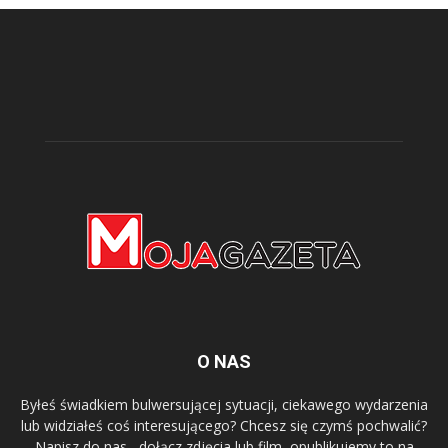
O NAS
Byłeś świadkiem bulwersującej sytuacji, ciekawego wydarzenia
lub widziałeś coś interesującego? Chcesz się czymś pochwalić?
Napisz do nas , dołącz zdjęcia lub film, opublikujemy to na