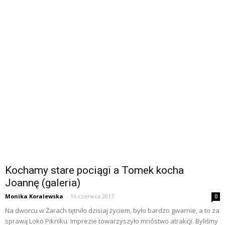
Kochamy stare pociągi a Tomek kocha
Joannę (galeria)
Monika Koralewska
-
16 czerwca 2017
0
Na dworcu w Żarach tętniło dzisiaj życiem, było bardzo gwarnie, a to za
sprawą Loko Pikniku. Imprezie towarzyszyło mnóstwo atrakcji. Byliśmy