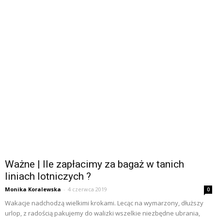
Ważne | Ile zapłacimy za bagaż w tanich
liniach lotniczych ?
Monika Koralewska
-
4 czerwca 2019
0
Wakacje nadchodzą wielkimi krokami. Lecąc na wymarzony, dłuższy
urlop, z radością pakujemy do walizki wszelkie niezbędne ubrania,