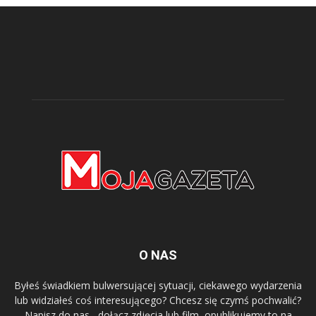
O NAS
Byłeś świadkiem bulwersującej sytuacji, ciekawego wydarzenia
lub widziałeś coś interesującego? Chcesz się czymś pochwalić?
Napisz do nas , dołącz zdjęcia lub film, opublikujemy to na