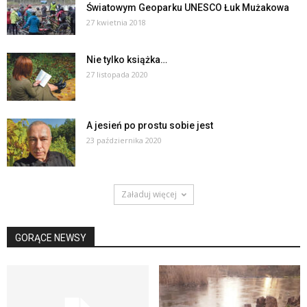
Światowym Geoparku UNESCO Łuk Mużakowa
27 kwietnia 2018
Nie tylko książka…
27 listopada 2020
A jesień po prostu sobie jest
23 października 2020
Załaduj więcej
GORĄCE NEWSY