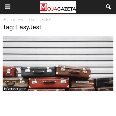
Strona główna
Tagi
EasyJest
Tag: EasyJest
Informacje