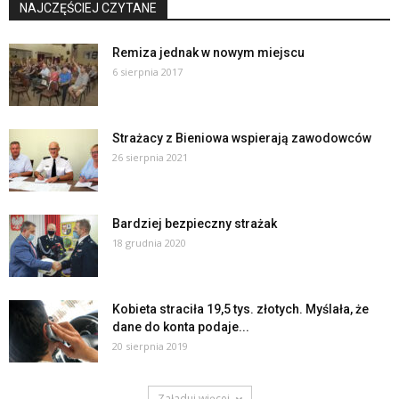
NAJCZĘŚCIEJ CZYTANE
Remiza jednak w nowym miejscu
6 sierpnia 2017
Strażacy z Bieniowa wspierają zawodowców
26 sierpnia 2021
Bardziej bezpieczny strażak
18 grudnia 2020
Kobieta straciła 19,5 tys. złotych. Myślała, że
dane do konta podaje...
20 sierpnia 2019
Załaduj więcej