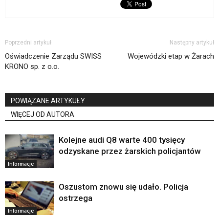
Poprzedni artykuł
Następny artykuł
Oświadczenie Zarządu SWISS
Wojewódzki etap w Żarach
KRONO sp. z o.o.
POWIĄZANE ARTYKUŁY
WIĘCEJ OD AUTORA
Kolejne audi Q8 warte 400 tysięcy
odzyskane przez żarskich policjantów
Informacje
Oszustom znowu się udało. Policja
ostrzega
Informacje